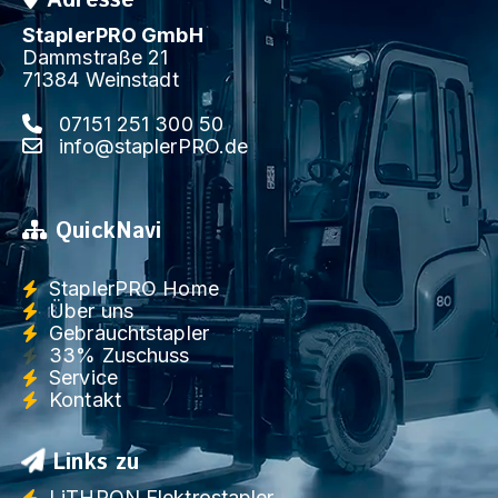
Adresse
StaplerPRO GmbH
Dammstraße 21
71384 Weinstadt
07151 251 300 50
info@staplerPRO.de
QuickNavi
StaplerPRO Home
Über uns
Gebrauchtstapler
33% Zuschuss
Service
Kontakt
Links zu
LiTHRON Elektrostapler