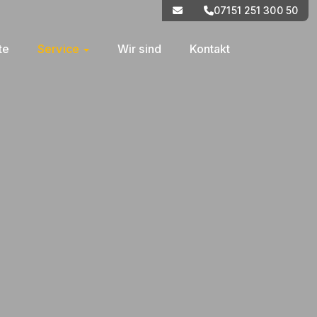
07151 251 300 50
te
Service
Wir sind
Kontakt