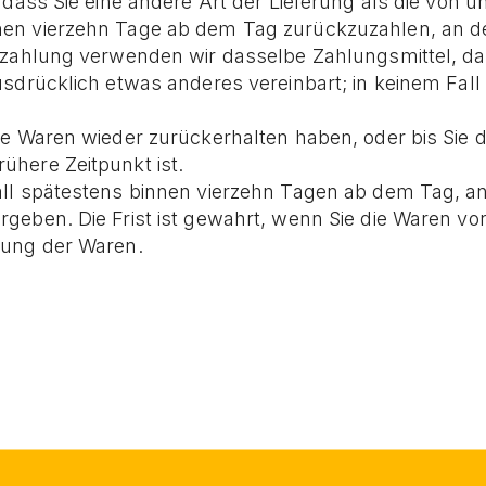
 dass Sie eine andere Art der Lieferung als die von 
en vierzehn Tage ab dem Tag zurückzuzahlen, an dem
kzahlung verwenden wir dasselbe Zahlungsmittel, das
ausdrücklich etwas anderes vereinbart; in keinem Fa
ie Waren wieder zurückerhalten haben, oder bis Sie
ühere Zeitpunkt ist.
all spätestens binnen vierzehn Tagen ab dem Tag, a
geben. Die Frist ist gewahrt, wenn Sie die Waren vo
dung der Waren.