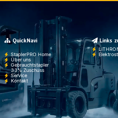
QuickNavi
Links z
LiTHRON 
StaplerPRO Home
Elektrost
Über uns
Gebrauchtstapler
33% Zuschuss
Service
Kontakt