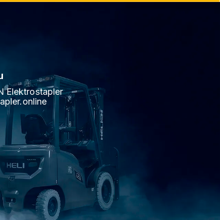
u
Elektrostapler
apler.online